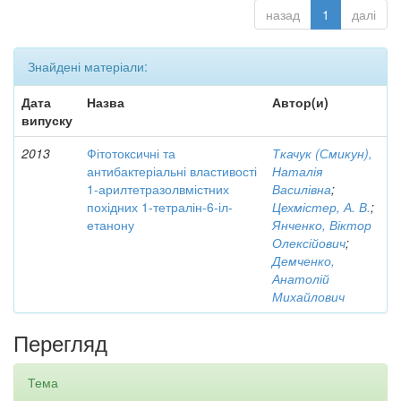
назад
1
далі
Знайдені матеріали:
Дата
Назва
Автор(и)
випуску
2013
Фітотоксичні та
Ткачук (Смикун),
антибактеріальні властивості
Наталія
1-арилтетразолвмістних
Василівна
;
похідних 1-тетралін-6-іл-
Цехмістер, А. В.
;
етанону
Янченко, Віктор
Олексійович
;
Демченко,
Анатолій
Михайлович
Перегляд
Тема