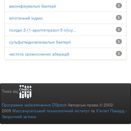
амоніфікувальні бактерії
1
мітотичний індекс
1
похідні 2-(1-арилтетразол-5-іл)су...
1
сульфатвідновлювальні бактерії
1
частота хромосомних аберацій
1
Тема від
Програмне забезпечення DSpace
Авторські права © 2002-
2005
Массачусетський технологічний інститут
та
Х’юлет Пакард
-
Зворотний зв’язок