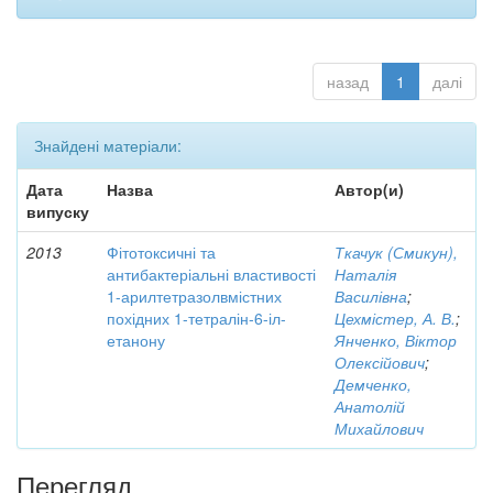
назад
1
далі
Знайдені матеріали:
Дата
Назва
Автор(и)
випуску
2013
Фітотоксичні та
Ткачук (Смикун),
антибактеріальні властивості
Наталія
1-арилтетразолвмістних
Василівна
;
похідних 1-тетралін-6-іл-
Цехмістер, А. В.
;
етанону
Янченко, Віктор
Олексійович
;
Демченко,
Анатолій
Михайлович
Перегляд