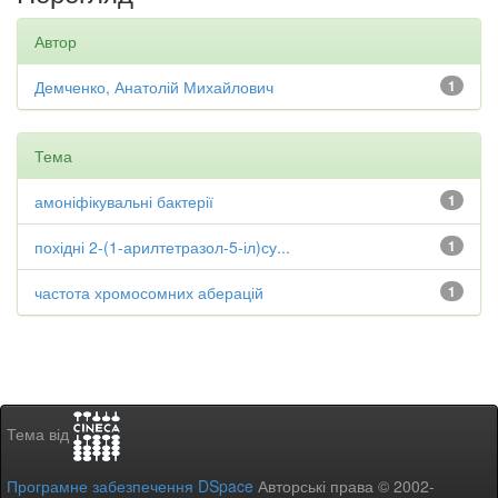
Автор
Демченко, Анатолій Михайлович
1
Тема
амоніфікувальні бактерії
1
похідні 2-(1-арилтетразол-5-іл)су...
1
частота хромосомних аберацій
1
Тема від
Програмне забезпечення DSpace
Авторські права © 2002-