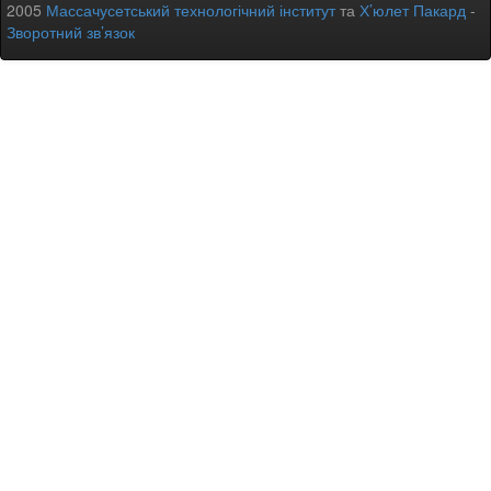
2005
Массачусетський технологічний інститут
та
Х’юлет Пакард
-
Зворотний зв’язок