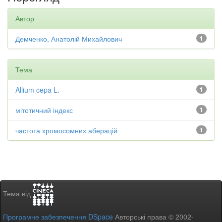
Автор
Демченко, Анатолій Михайлович
1
Тема
Allium cepa L.
1
мітотичний індекс
1
частота хромосомних аберацій
1
Тема від
Програмне забезпечення DSpace
Авторські права © 2002-