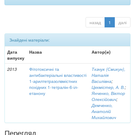
назад
1
далі
Знайдені матеріали:
Дата
Назва
Автор(и)
випуску
2013
Фітотоксичні та
Ткачук (Смикун),
антибактеріальні властивості
Наталія
1-арилтетразолвмістних
Василівна
;
похідних 1-тетралін-6-іл-
Цехмістер, А. В.
;
етанону
Янченко, Віктор
Олексійович
;
Демченко,
Анатолій
Михайлович
Перегляд