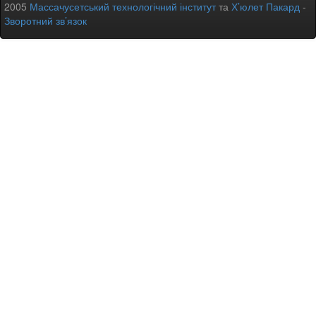
2005
Массачусетський технологічний інститут
та
Х’юлет Пакард
-
Зворотний зв’язок