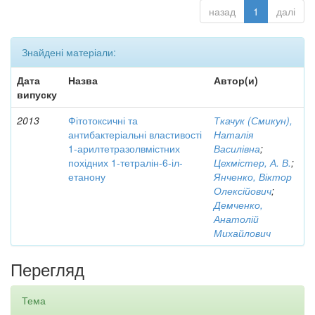
назад
1
далі
Знайдені матеріали:
Дата
Назва
Автор(и)
випуску
2013
Фітотоксичні та
Ткачук (Смикун),
антибактеріальні властивості
Наталія
1-арилтетразолвмістних
Василівна
;
похідних 1-тетралін-6-іл-
Цехмістер, А. В.
;
етанону
Янченко, Віктор
Олексійович
;
Демченко,
Анатолій
Михайлович
Перегляд
Тема