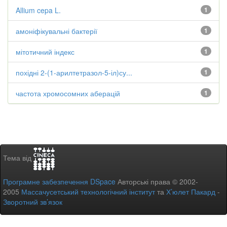
Allium cepa L.
1
амоніфікувальні бактерії
1
мітотичний індекс
1
похідні 2-(1-арилтетразол-5-іл)су...
1
частота хромосомних аберацій
1
Тема від
Програмне забезпечення DSpace
Авторські права © 2002-
2005
Массачусетський технологічний інститут
та
Х’юлет Пакард
-
Зворотний зв’язок