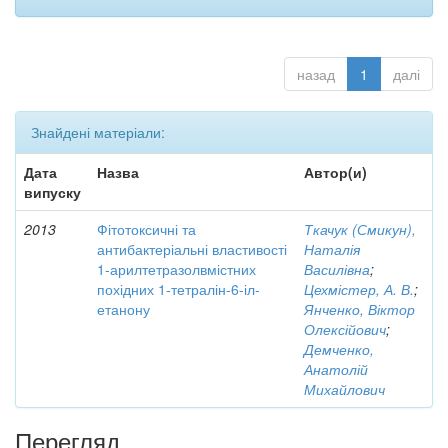
назад
1
далі
Знайдені матеріали:
Дата
Назва
Автор(и)
випуску
2013
Фітотоксичні та
Ткачук (Смикун),
антибактеріальні властивості
Наталія
1-арилтетразолвмістних
Василівна
;
похідних 1-тетралін-6-іл-
Цехмістер, А. В.
;
етанону
Янченко, Віктор
Олексійович
;
Демченко,
Анатолій
Михайлович
Перегляд