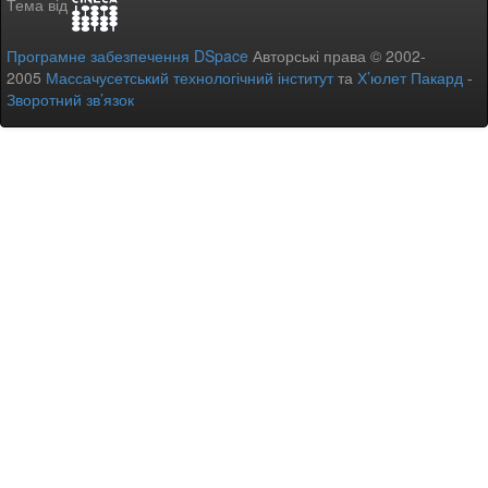
Тема від
Програмне забезпечення DSpace
Авторські права © 2002-
2005
Массачусетський технологічний інститут
та
Х’юлет Пакард
-
Зворотний зв’язок