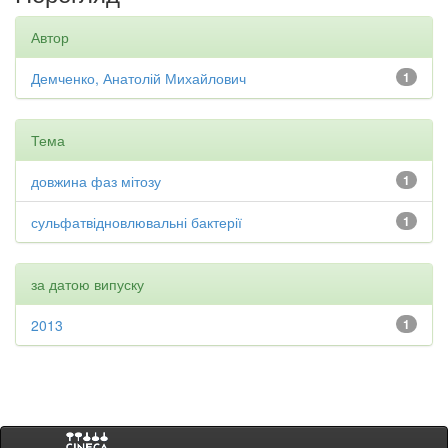
Автор
Демченко, Анатолій Михайлович
1
Тема
довжина фаз мітозу
1
сульфатвідновлювальні бактерії
1
за датою випуску
2013
1