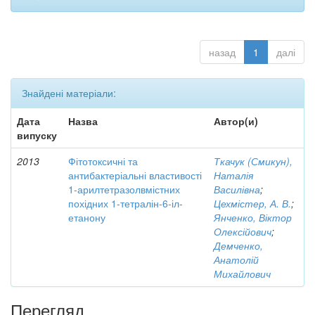
назад
1
далі
Знайдені матеріали:
Дата
Назва
Автор(и)
випуску
2013
Фітотоксичні та
Ткачук (Смикун),
антибактеріальні властивості
Наталія
1-арилтетразолвмістних
Василівна
;
похідних 1-тетралін-6-іл-
Цехмістер, А. В.
;
етанону
Янченко, Віктор
Олексійович
;
Демченко,
Анатолій
Михайлович
Перегляд