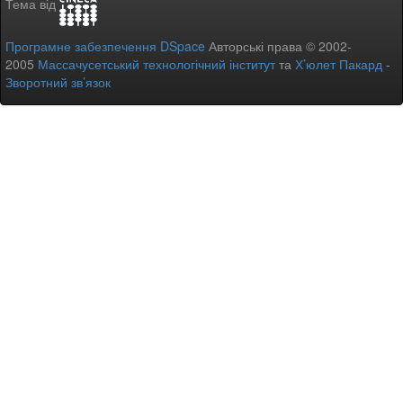
Тема від
Програмне забезпечення DSpace
Авторські права © 2002-
2005
Массачусетський технологічний інститут
та
Х’юлет Пакард
-
Зворотний зв’язок