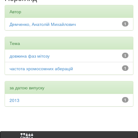
Автор
Демченко, Анатолій Михайлович
1
Тема
довжина фаз мітозу
1
частота хромосомних аберацій
1
за датою випуску
2013
1