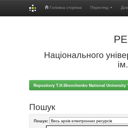
Головна сторінка
Перегляд
Дов
Skip
navigation
РЕ
Національного універ
ім
Repository T.H.Shevchenko National University
Пошук
Пошук: