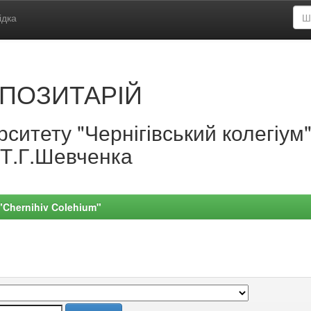
ідка
ПОЗИТАРІЙ
ситету "Чернігівський колегіум
.Т.Г.Шевченка
 "Chernihiv Colehium"