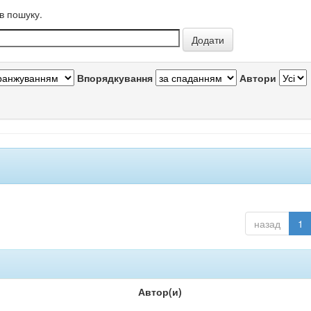
в пошуку.
Впорядкування
Автори
назад
1
Автор(и)