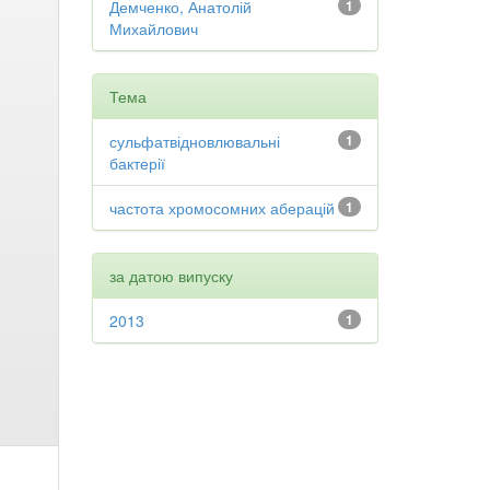
Демченко, Анатолій
1
Михайлович
Тема
сульфатвідновлювальні
1
бактерії
частота хромосомних аберацій
1
за датою випуску
2013
1