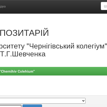
ідка
ПОЗИТАРІЙ
ситету "Чернігівський колегіум
.Т.Г.Шевченка
 "Chernihiv Colehium"