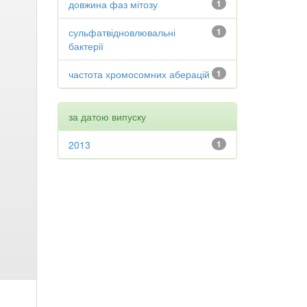
довжина фаз мітозу
1
сульфатвідновлювальні
1
бактерії
частота хромосомних аберацій
1
за датою випуску
2013
1