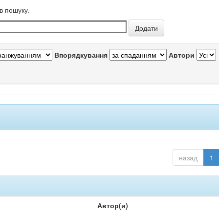
в пошуку.
Впорядкування
Автори
назад
1
Автор(и)