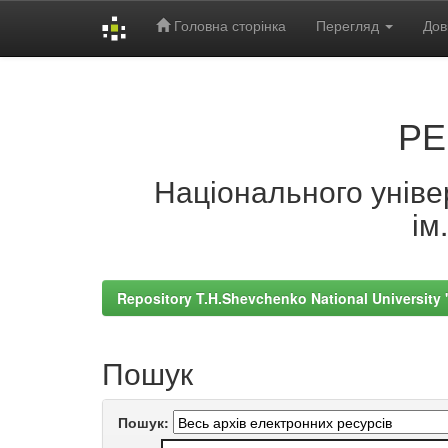
Головна сторінка
Перегляд
Дов
Skip
navigation
РЕ
Національного універ
ім
Repository T.H.Shevchenko National University
Пошук
Пошук: