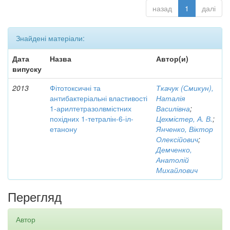
назад
1
далі
Знайдені матеріали:
Дата
Назва
Автор(и)
випуску
2013
Фітотоксичні та
Ткачук (Смикун),
антибактеріальні властивості
Наталія
1-арилтетразолвмістних
Василівна
;
похідних 1-тетралін-6-іл-
Цехмістер, А. В.
;
етанону
Янченко, Віктор
Олексійович
;
Демченко,
Анатолій
Михайлович
Перегляд
Автор