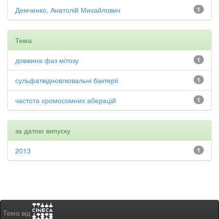
Демченко, Анатолій Михайлович
1
Тема
довжина фаз мітозу
1
сульфатвідновлювальні бактерії
1
частота хромосомних аберацій
1
за датою випуску
2013
1
Тема від