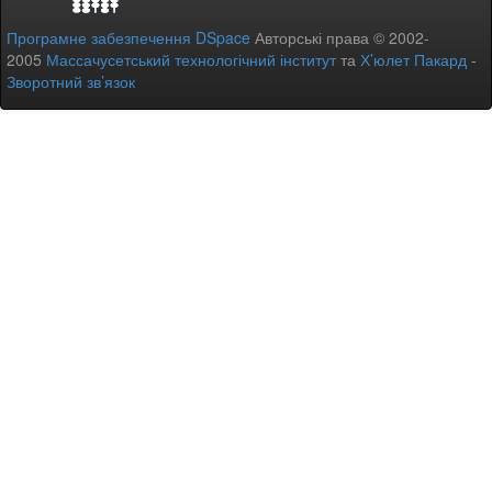
Програмне забезпечення DSpace
Авторські права © 2002-
2005
Массачусетський технологічний інститут
та
Х’юлет Пакард
-
Зворотний зв’язок