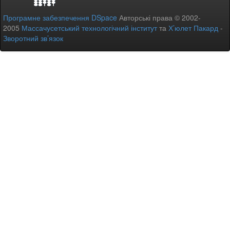
Програмне забезпечення DSpace
Авторські права © 2002-
2005
Массачусетський технологічний інститут
та
Х’юлет Пакард
-
Зворотний зв’язок