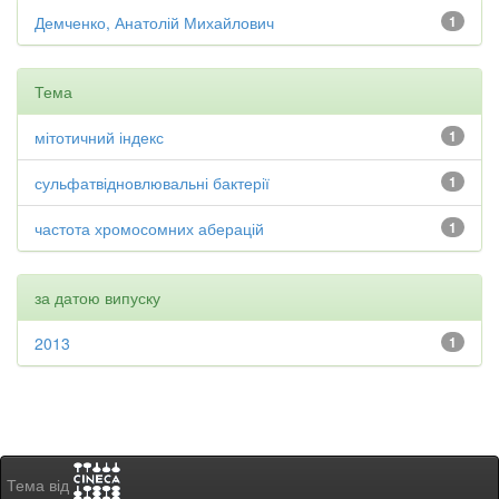
Демченко, Анатолій Михайлович
1
Тема
мітотичний індекс
1
сульфатвідновлювальні бактерії
1
частота хромосомних аберацій
1
за датою випуску
2013
1
Тема від