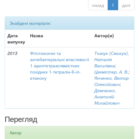
назад
1
далі
Знайдені матеріали:
Дата
Назва
Автор(и)
випуску
2013
Фітотоксичні та
Ткачук (Смикун),
антибактеріальні властивості
Наталія
1-арилтетразолвмістних
Василівна
;
похідних 1-тетралін-6-іл-
Цехмістер, А. В.
;
етанону
Янченко, Віктор
Олексійович
;
Демченко,
Анатолій
Михайлович
Перегляд
Автор