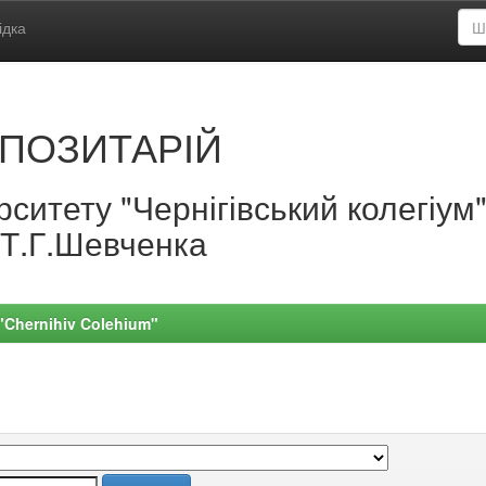
ідка
ПОЗИТАРІЙ
ситету "Чернігівський колегіум
.Т.Г.Шевченка
 "Chernihiv Colehium"