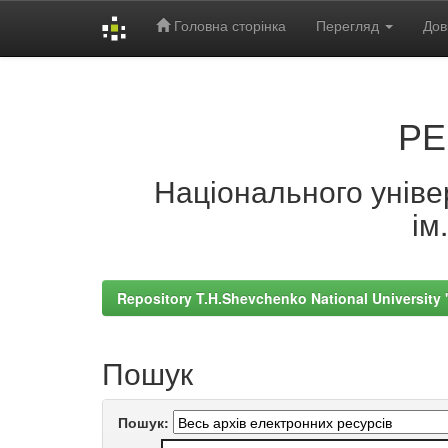
Головна сторінка
Перегляд
Дов
Skip
navigation
РЕ
Національного універ
ім
Repository T.H.Shevchenko National University
Пошук
Пошук: