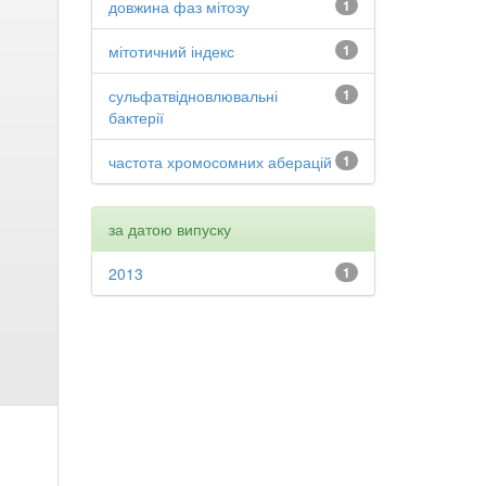
довжина фаз мітозу
1
мітотичний індекс
1
сульфатвідновлювальні
1
бактерії
частота хромосомних аберацій
1
за датою випуску
2013
1