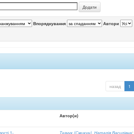
Впорядкування
Автори
назад
1
Автор(и)
вості 1-
Ткачук (Смикун), Наталія Василівна
;