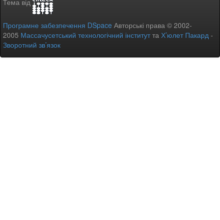
Тема від
Програмне забезпечення DSpace
Авторські права © 2002-
2005
Массачусетський технологічний інститут
та
Х’юлет Пакард
-
Зворотний зв’язок