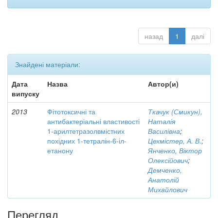
назад
1
далі
Знайдені матеріали:
Дата
Назва
Автор(и)
випуску
2013
Фітотоксичні та
Ткачук (Смикун),
антибактеріальні властивості
Наталія
1-арилтетразолвмістних
Василівна
;
похідних 1-тетралін-6-іл-
Цехмістер, А. В.
;
етанону
Янченко, Віктор
Олексійович
;
Демченко,
Анатолій
Михайлович
Перегляд