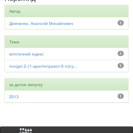
Автор
Демченко, Анатолій Михайлович
1
Тема
мітотичний індекс
1
похідні 2-(1-арилтетразол-5-іл)су...
1
за датою випуску
2013
1