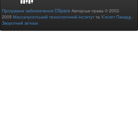
Програмне забезпечення DSpace
Авторські права © 2002-
2005
Массачусетський технологічний інститут
та
Х’юлет Пакард
-
Зворотний зв’язок