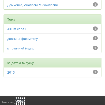
Демченко, Анатолій Михайлович
1
Тема
Allium cepa L.
1
довжина фаз мітозу
1
мітотичний індекс
1
за датою випуску
2013
1
Тема від