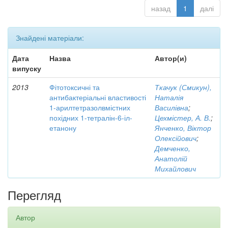
назад
1
далі
Знайдені матеріали:
Дата
Назва
Автор(и)
випуску
2013
Фітотоксичні та
Ткачук (Смикун),
антибактеріальні властивості
Наталія
1-арилтетразолвмістних
Василівна
;
похідних 1-тетралін-6-іл-
Цехмістер, А. В.
;
етанону
Янченко, Віктор
Олексійович
;
Демченко,
Анатолій
Михайлович
Перегляд
Автор