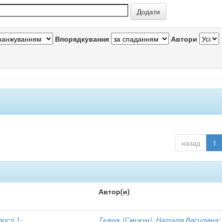
Впорядкування
Автори
назад
1
Автор(и)
вості 1-
Ткачук (Смикун), Наталія Василівна
;