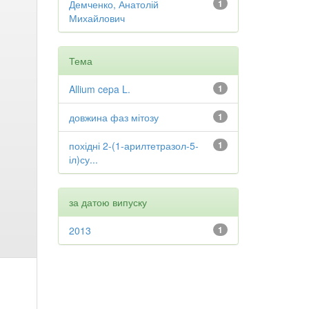
Демченко, Анатолій
1
Михайлович
Тема
Allium cepa L.
1
довжина фаз мітозу
1
похідні 2-(1-арилтетразол-5-
1
іл)су...
за датою випуску
2013
1