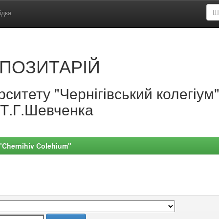
ідка
ПОЗИТАРІЙ
ситету "Чернігівський колегіум
.Т.Г.Шевченка
 "Chernihiv Colehium"