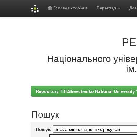
Головна сторінка
Перегляд
Дов
Skip
navigation
РЕ
Національного універ
ім
Repository T.H.Shevchenko National University
Пошук
Пошук: