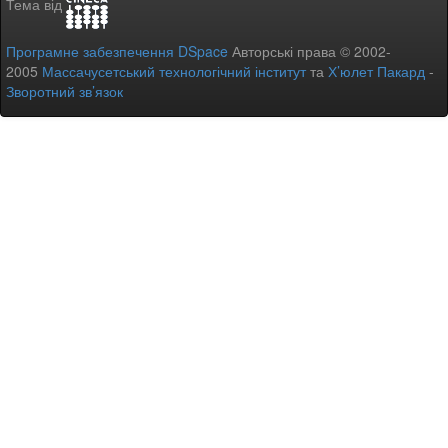
Тема від
Програмне забезпечення DSpace
Авторські права © 2002-
2005
Массачусетський технологічний інститут
та
Х’юлет Пакард
-
Зворотний зв’язок