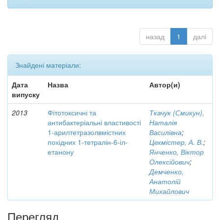
назад
1
далі
Знайдені матеріали:
Дата
Назва
Автор(и)
випуску
2013
Фітотоксичні та
Ткачук (Смикун),
антибактеріальні властивості
Наталія
1-арилтетразолвмістних
Василівна
;
похідних 1-тетралін-6-іл-
Цехмістер, А. В.
;
етанону
Янченко, Віктор
Олексійович
;
Демченко,
Анатолій
Михайлович
Перегляд