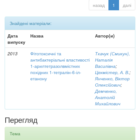
назад
1
далі
Знайдені матеріали:
Дата
Назва
Автор(и)
випуску
2013
Фітотоксичні та
Ткачук (Смикун),
антибактеріальні властивості
Наталія
1-арилтетразолвмістних
Василівна
;
похідних 1-тетралін-6-іл-
Цехмістер, А. В.
;
етанону
Янченко, Віктор
Олексійович
;
Демченко,
Анатолій
Михайлович
Перегляд
Тема