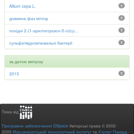
Allium cepa L.
1
довжина фаз мітозу
1
похідні 2-(1-арилтетразол-5-іл)су...
1
сульфатвідновлювальні бактерії
1
за датою випуску
2013
1
Тема від
Програмне забезпечення DSpace
Авторські права © 2002-
2005
Массачусетський технологічний інститут
та
Х’юлет Пакард
-