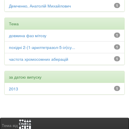
Демченко, Анатолій Михайлович
1
Тема
довжина фаз мітозу
1
похідні 2-(1-арилтетразол-5-іл)су...
1
частота хромосомних аберацій
1
за датою випуску
2013
1
Тема від