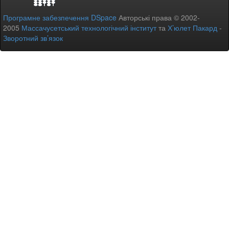
Програмне забезпечення DSpace
Авторські права © 2002-
2005
Массачусетський технологічний інститут
та
Х’юлет Пакард
-
Зворотний зв’язок