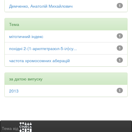
Демченко, Анатолій Михайлович
1
Тема
мітотичний індекс
1
похідні 2-(1-арилтетразол-5-іл)су...
1
частота хромосомних аберацій
1
за датою випуску
2013
1
Тема від