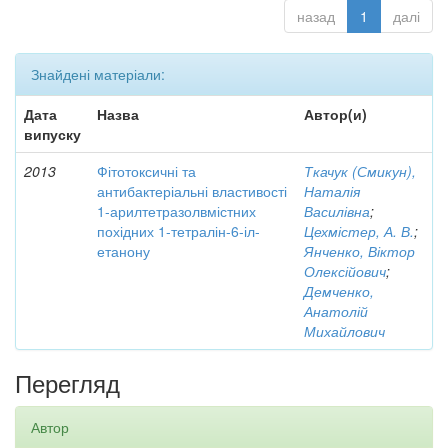
назад
1
далі
Знайдені матеріали:
Дата
Назва
Автор(и)
випуску
2013
Фітотоксичні та
Ткачук (Смикун),
антибактеріальні властивості
Наталія
1-арилтетразолвмістних
Василівна
;
похідних 1-тетралін-6-іл-
Цехмістер, А. В.
;
етанону
Янченко, Віктор
Олексійович
;
Демченко,
Анатолій
Михайлович
Перегляд
Автор