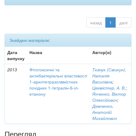
назад
1
далі
Знайдені матеріали:
Дата
Назва
Автор(и)
випуску
2013
Фітотоксичні та
Ткачук (Смикун),
антибактеріальні властивості
Наталія
1-арилтетразолвмістних
Василівна
;
похідних 1-тетралін-6-іл-
Цехмістер, А. В.
;
етанону
Янченко, Віктор
Олексійович
;
Демченко,
Анатолій
Михайлович
Перегляд