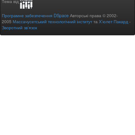
Тема від
Програмне забезпечення DSpace
Авторські права © 2002-
2005
Массачусетський технологічний інститут
та
Х’юлет Пакард
-
Зворотний зв’язок