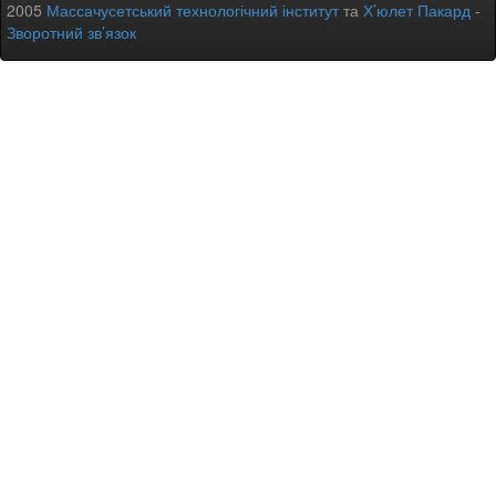
2005
Массачусетський технологічний інститут
та
Х’юлет Пакард
-
Зворотний зв’язок