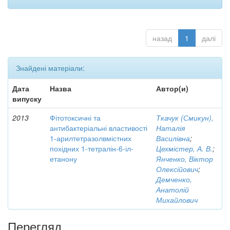
назад
1
далі
Знайдені матеріали:
Дата
Назва
Автор(и)
випуску
2013
Фітотоксичні та
Ткачук (Смикун),
антибактеріальні властивості
Наталія
1-арилтетразолвмістних
Василівна
;
похідних 1-тетралін-6-іл-
Цехмістер, А. В.
;
етанону
Янченко, Віктор
Олексійович
;
Демченко,
Анатолій
Михайлович
Перегляд