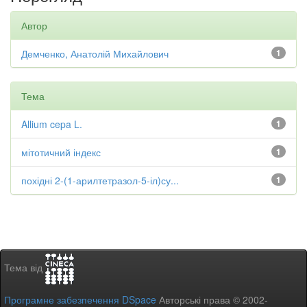
Автор
Демченко, Анатолій Михайлович
1
Тема
Allium cepa L.
1
мітотичний індекс
1
похідні 2-(1-арилтетразол-5-іл)су...
1
Тема від
Програмне забезпечення DSpace
Авторські права © 2002-