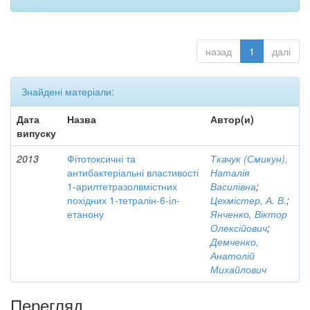
назад
1
далі
Знайдені матеріали:
Дата
Назва
Автор(и)
випуску
2013
Фітотоксичні та
Ткачук (Смикун),
антибактеріальні властивості
Наталія
1-арилтетразолвмістних
Василівна
;
похідних 1-тетралін-6-іл-
Цехмістер, А. В.
;
етанону
Янченко, Віктор
Олексійович
;
Демченко,
Анатолій
Михайлович
Перегляд