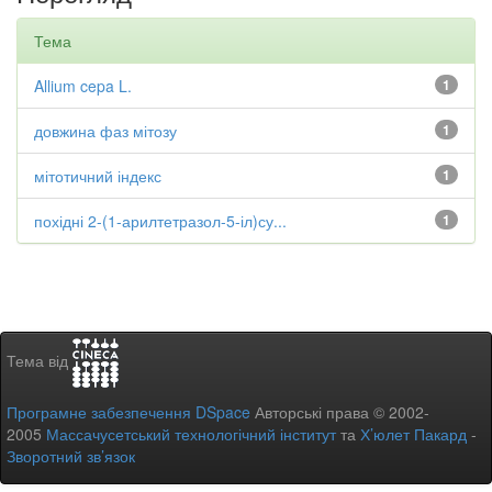
Тема
Allium cepa L.
1
довжина фаз мітозу
1
мітотичний індекс
1
похідні 2-(1-арилтетразол-5-іл)су...
1
Тема від
Програмне забезпечення DSpace
Авторські права © 2002-
2005
Массачусетський технологічний інститут
та
Х’юлет Пакард
-
Зворотний зв’язок