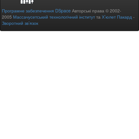
Програмне забезпечення DSpace
Авторські права © 2002-
2005
Массачусетський технологічний інститут
та
Х’юлет Пакард
-
Зворотний зв’язок