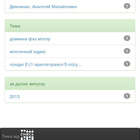
Демченко, Анатолій Михайлович
1
Тема
довжина фаз мітозу
1
мітотичний індекс
1
похідні 2-(1-арилтетразол-5-іл)су...
1
за датою випуску
2013
1
Тема від