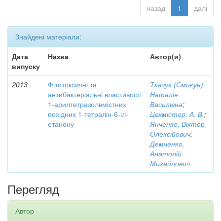
назад
1
далі
Знайдені матеріали:
Дата
Назва
Автор(и)
випуску
2013
Фітотоксичні та
Ткачук (Смикун),
антибактеріальні властивості
Наталія
1-арилтетразолвмістних
Василівна
;
похідних 1-тетралін-6-іл-
Цехмістер, А. В.
;
етанону
Янченко, Віктор
Олексійович
;
Демченко,
Анатолій
Михайлович
Перегляд
Автор