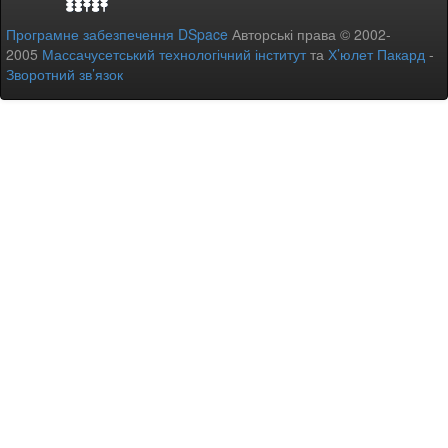
Програмне забезпечення DSpace
Авторські права © 2002-
2005
Массачусетський технологічний інститут
та
Х’юлет Пакард
-
Зворотний зв’язок