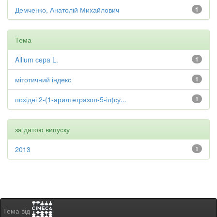
Демченко, Анатолій Михайлович
1
Тема
Allium cepa L.
1
мітотичний індекс
1
похідні 2-(1-арилтетразол-5-іл)су...
1
за датою випуску
2013
1
Тема від