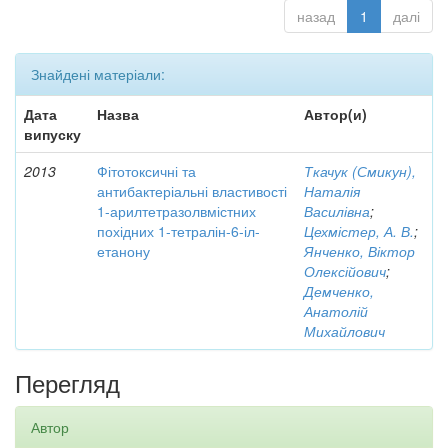
назад
1
далі
Знайдені матеріали:
Дата
Назва
Автор(и)
випуску
2013
Фітотоксичні та
Ткачук (Смикун),
антибактеріальні властивості
Наталія
1-арилтетразолвмістних
Василівна
;
похідних 1-тетралін-6-іл-
Цехмістер, А. В.
;
етанону
Янченко, Віктор
Олексійович
;
Демченко,
Анатолій
Михайлович
Перегляд
Автор