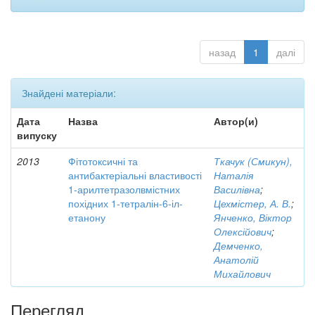
назад
1
далі
Знайдені матеріали:
Дата
Назва
Автор(и)
випуску
2013
Фітотоксичні та
Ткачук (Смикун),
антибактеріальні властивості
Наталія
1-арилтетразолвмістних
Василівна
;
похідних 1-тетралін-6-іл-
Цехмістер, А. В.
;
етанону
Янченко, Віктор
Олексійович
;
Демченко,
Анатолій
Михайлович
Перегляд