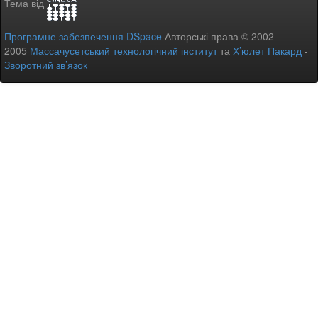
Тема від
Програмне забезпечення DSpace
Авторські права © 2002-
2005
Массачусетський технологічний інститут
та
Х’юлет Пакард
-
Зворотний зв’язок