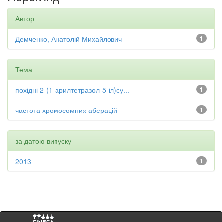
Автор
Демченко, Анатолій Михайлович
1
Тема
похідні 2-(1-арилтетразол-5-іл)су...
1
частота хромосомних аберацій
1
за датою випуску
2013
1