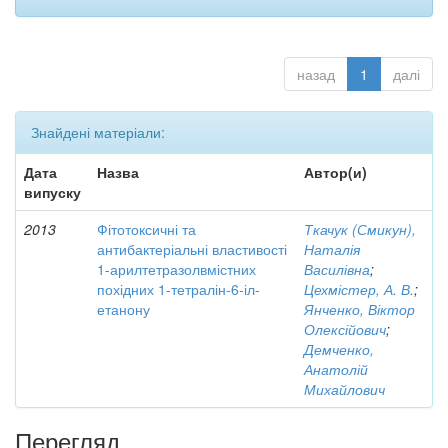
назад
1
далі
Знайдені матеріали:
Дата
Назва
Автор(и)
випуску
2013
Фітотоксичні та
Ткачук (Смикун),
антибактеріальні властивості
Наталія
1-арилтетразолвмістних
Василівна
;
похідних 1-тетралін-6-іл-
Цехмістер, А. В.
;
етанону
Янченко, Віктор
Олексійович
;
Демченко,
Анатолій
Михайлович
Перегляд