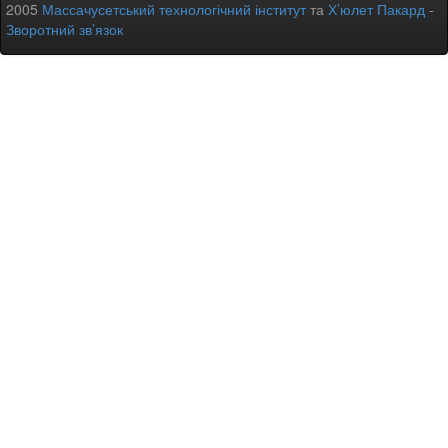
2005
Массачусетський технологічний інститут
та
Х’юлет Пакард
-
Зворотний зв’язок