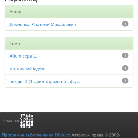
Автор
Демченко, Анатолій Михайлович
1
Тема
Allium cepa L.
1
мітотичний індекс
1
похідні 2-(1-арилтетразол-5-іл)су...
1
Тема від
Програмне забезпечення DSpace
Авторські права © 2002-