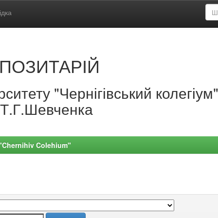
ідка
ПОЗИТАРІЙ
ситету "Чернігівський колегіум
.Т.Г.Шевченка
 "Chernihiv Colehium"