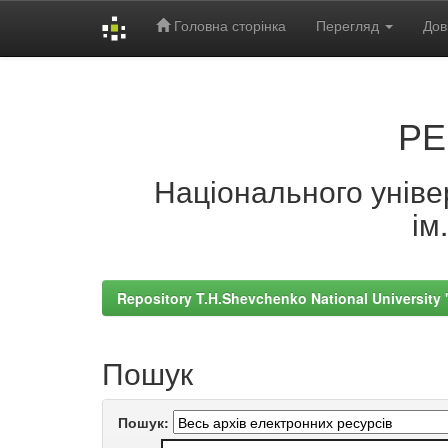
Головна сторінка
Перегляд
Дов
Skip
navigation
РЕ
Національного універ
ім
Repository T.H.Shevchenko National University
Пошук
Пошук: