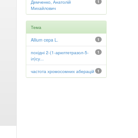
Демченко, Анатолій
1
Михайлович
Тема
Allium cepa L.
1
похідні 2-(1-арилтетразол-5-
1
іл)су...
частота хромосомних аберацій
1