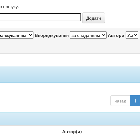
в пошуку.
Впорядкування
Автори
назад
1
Автор(и)