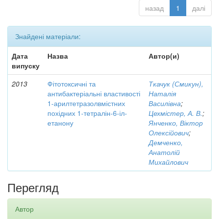
назад
1
далі
Знайдені матеріали:
Дата
Назва
Автор(и)
випуску
2013
Фітотоксичні та
Ткачук (Смикун),
антибактеріальні властивості
Наталія
1-арилтетразолвмістних
Василівна
;
похідних 1-тетралін-6-іл-
Цехмістер, А. В.
;
етанону
Янченко, Віктор
Олексійович
;
Демченко,
Анатолій
Михайлович
Перегляд
Автор