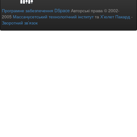
Програмне забезпечення DSpace
Авторські права © 2002-
2005
Массачусетський технологічний інститут
та
Х’юлет Пакард
-
Зворотний зв’язок