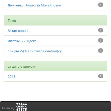
Демченко, Анатолій Михайлович
1
Тема
Allium cepa L.
1
мітотичний індекс
1
похідні 2-(1-арилтетразол-5-іл)су...
1
за датою випуску
2013
1
Тема від