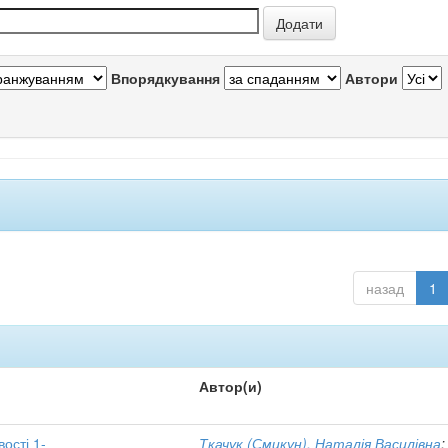
Впорядкування
Автори
назад
1
Автор(и)
вості 1-
Ткачук (Смикун), Наталія Василівна
;