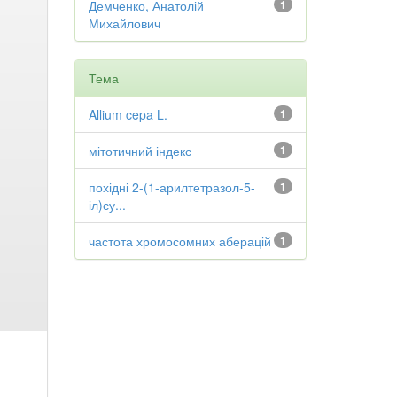
Демченко, Анатолій
1
Михайлович
Тема
Allium cepa L.
1
мітотичний індекс
1
похідні 2-(1-арилтетразол-5-
1
іл)су...
частота хромосомних аберацій
1