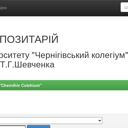
ідка
ПОЗИТАРІЙ
ситету "Чернігівський колегіум
.Т.Г.Шевченка
 "Chernihiv Colehium"