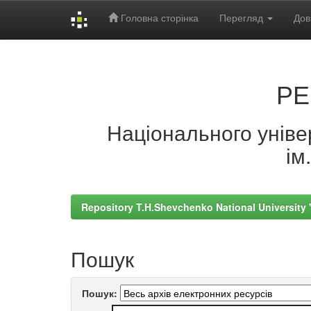
Головна сторінка
Перегляд
Дов
Skip
navigation
РЕ
Національного універ
ім
Repository T.H.Shevchenko National University
Пошук
Пошук: