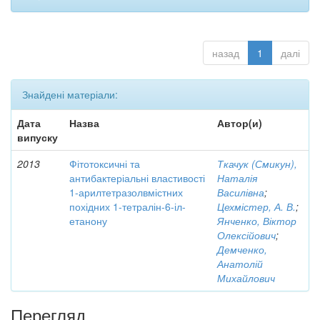
назад
1
далі
Знайдені матеріали:
Дата
Назва
Автор(и)
випуску
2013
Фітотоксичні та
Ткачук (Смикун),
антибактеріальні властивості
Наталія
1-арилтетразолвмістних
Василівна
;
похідних 1-тетралін-6-іл-
Цехмістер, А. В.
;
етанону
Янченко, Віктор
Олексійович
;
Демченко,
Анатолій
Михайлович
Перегляд