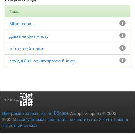
Тема
Allium cepa L.
1
довжина фаз мітозу
1
мітотичний індекс
1
похідні 2-(1-арилтетразол-5-іл)су...
1
Тема від
Програмне забезпечення DSpace
Авторські права © 2002-
2005
Массачусетський технологічний інститут
та
Х’юлет Пакард
-
Зворотний зв’язок