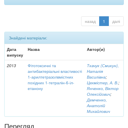
назад
1
далі
Знайдені матеріали:
Дата
Назва
Автор(и)
випуску
2013
Фітотоксичні та
Ткачук (Смикун),
антибактеріальні властивості
Наталія
1-арилтетразолвмістних
Василівна
;
похідних 1-тетралін-6-іл-
Цехмістер, А. В.
;
етанону
Янченко, Віктор
Олексійович
;
Демченко,
Анатолій
Михайлович
Перегляд