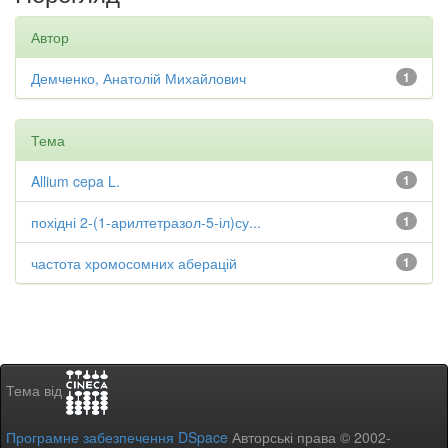
Автор
Демченко, Анатолій Михайлович
1
Тема
Allium cepa L.
1
похідні 2-(1-арилтетразол-5-іл)су...
1
частота хромосомних аберацій
1
Тема від
Програмне забезпечення DSpace
Авторські права © 2002-