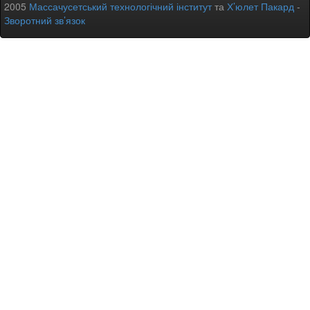
2005
Массачусетський технологічний інститут
та
Х’юлет Пакард
-
Зворотний зв’язок