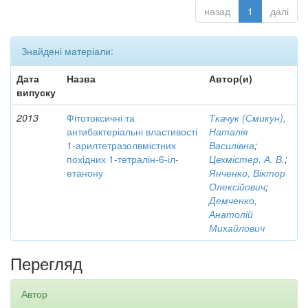
назад
1
далі
Знайдені матеріали:
Дата
Назва
Автор(и)
випуску
2013
Фітотоксичні та
Ткачук (Смикун),
антибактеріальні властивості
Наталія
1-арилтетразолвмістних
Василівна
;
похідних 1-тетралін-6-іл-
Цехмістер, А. В.
;
етанону
Янченко, Віктор
Олексійович
;
Демченко,
Анатолій
Михайлович
Перегляд
Автор