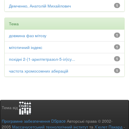
Демченко, Анатолій Михайлович
1
Тема
довжина фаз мітозу
1
мітотичний індекс
1
похідні 2-(1-арилтетразол-5-іл)су...
1
частота хромосомних аберацій
1
Тема від
Програмне забезпечення DSpace
Авторські права © 2002-
2005
Массачусетський технологічний інститут
та
Х’юлет Пакард
-