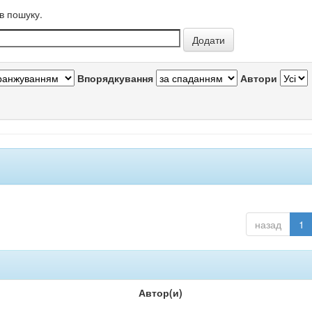
в пошуку.
Впорядкування
Автори
назад
1
Автор(и)