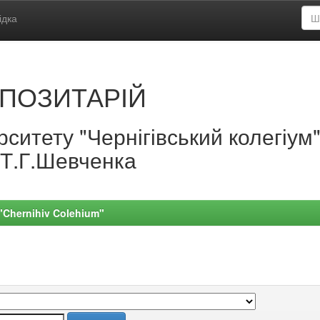
ідка
ПОЗИТАРІЙ
ситету "Чернігівський колегіум
.Т.Г.Шевченка
 "Chernihiv Colehium"