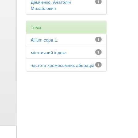
Демченко, Анатолій
1
Михайлович
Тема
Allium cepa L.
1
мітотичний індекс
1
частота хромосомних аберацій
1