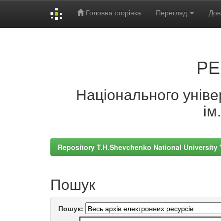
Головна сторінка
Перегляд
Дов
Skip
navigation
РЕ
Національного універ
ім
Repository T.H.Shevchenko National University
Пошук
Пошук: