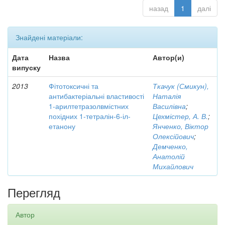
назад
1
далі
Знайдені матеріали:
Дата
Назва
Автор(и)
випуску
2013
Фітотоксичні та
Ткачук (Смикун),
антибактеріальні властивості
Наталія
1-арилтетразолвмістних
Василівна
;
похідних 1-тетралін-6-іл-
Цехмістер, А. В.
;
етанону
Янченко, Віктор
Олексійович
;
Демченко,
Анатолій
Михайлович
Перегляд
Автор