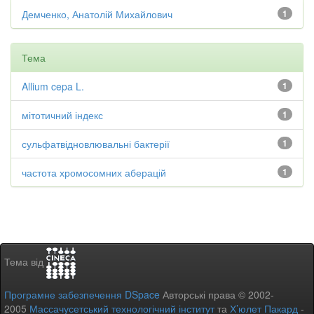
Демченко, Анатолій Михайлович
1
Тема
Allium cepa L.
1
мітотичний індекс
1
сульфатвідновлювальні бактерії
1
частота хромосомних аберацій
1
Тема від
Програмне забезпечення DSpace
Авторські права © 2002-
2005
Массачусетський технологічний інститут
та
Х’юлет Пакард
-