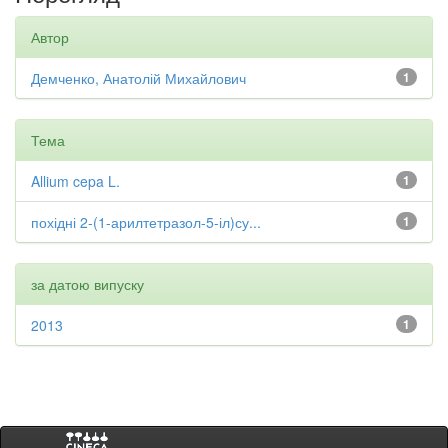
Автор
Демченко, Анатолій Михайлович
1
Тема
Allium cepa L.
1
похідні 2-(1-арилтетразол-5-іл)су...
1
за датою випуску
2013
1