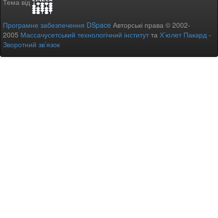
Тема від
Програмне забезпечення DSpace
Авторські права © 2002-
2005
Массачусетський технологічний інститут
та
Х’юлет Пакард
-
Зворотний зв’язок