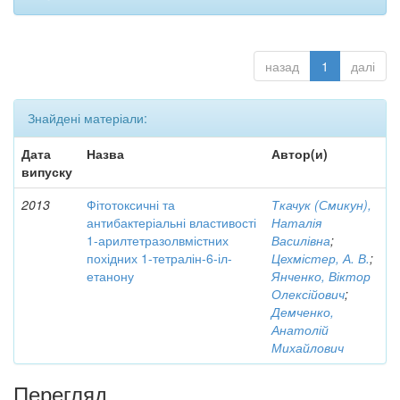
назад
1
далі
Знайдені матеріали:
Дата
Назва
Автор(и)
випуску
2013
Фітотоксичні та
Ткачук (Смикун),
антибактеріальні властивості
Наталія
1-арилтетразолвмістних
Василівна
;
похідних 1-тетралін-6-іл-
Цехмістер, А. В.
;
етанону
Янченко, Віктор
Олексійович
;
Демченко,
Анатолій
Михайлович
Перегляд