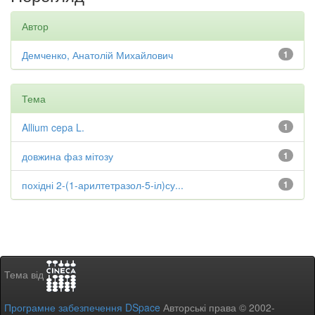
Автор
Демченко, Анатолій Михайлович
1
Тема
Allium cepa L.
1
довжина фаз мітозу
1
похідні 2-(1-арилтетразол-5-іл)су...
1
Тема від
Програмне забезпечення DSpace
Авторські права © 2002-