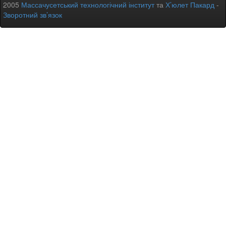
2005
Массачусетський технологічний інститут
та
Х’юлет Пакард
-
Зворотний зв’язок