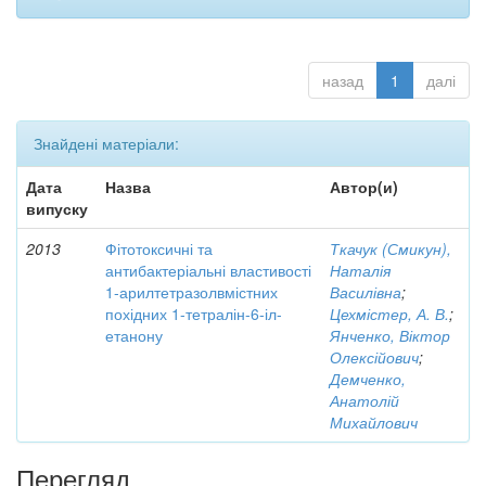
назад
1
далі
Знайдені матеріали:
Дата
Назва
Автор(и)
випуску
2013
Фітотоксичні та
Ткачук (Смикун),
антибактеріальні властивості
Наталія
1-арилтетразолвмістних
Василівна
;
похідних 1-тетралін-6-іл-
Цехмістер, А. В.
;
етанону
Янченко, Віктор
Олексійович
;
Демченко,
Анатолій
Михайлович
Перегляд