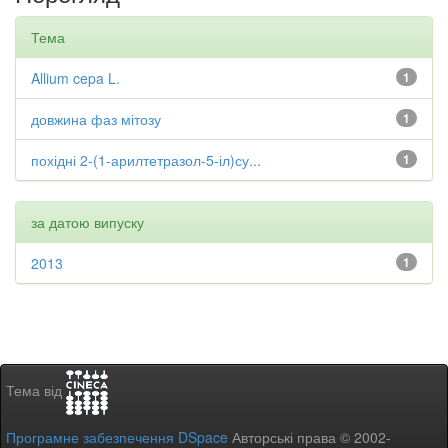
Тема
Allium cepa L.
1
довжина фаз мітозу
1
похідні 2-(1-арилтетразол-5-іл)су...
1
за датою випуску
2013
1
Тема від
Програмне забезпечення DSpace
Авторські права © 2002-