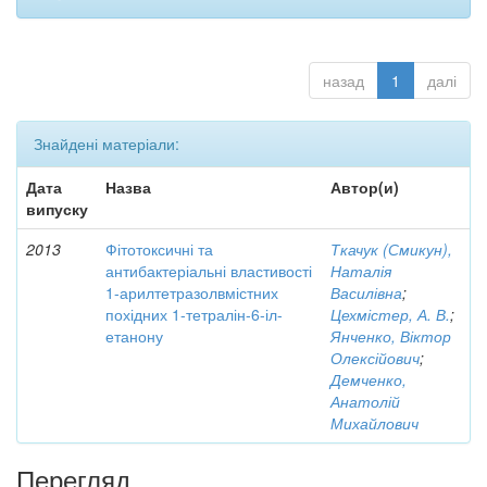
назад
1
далі
Знайдені матеріали:
Дата
Назва
Автор(и)
випуску
2013
Фітотоксичні та
Ткачук (Смикун),
антибактеріальні властивості
Наталія
1-арилтетразолвмістних
Василівна
;
похідних 1-тетралін-6-іл-
Цехмістер, А. В.
;
етанону
Янченко, Віктор
Олексійович
;
Демченко,
Анатолій
Михайлович
Перегляд