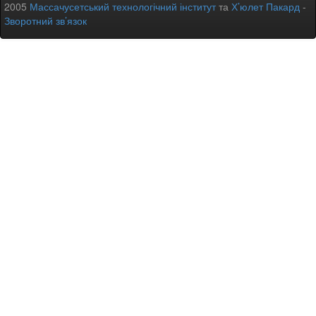
2005
Массачусетський технологічний інститут
та
Х’юлет Пакард
-
Зворотний зв’язок