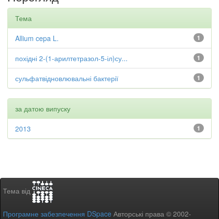
Тема
Allium cepa L.
1
похідні 2-(1-арилтетразол-5-іл)су...
1
сульфатвідновлювальні бактерії
1
за датою випуску
2013
1
Тема від
Програмне забезпечення DSpace
Авторські права © 2002-