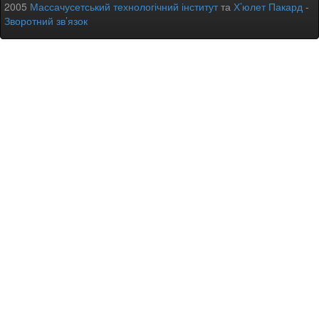
2005
Массачусетський технологічний інститут
та
Х’юлет Пакард
-
Зворотний зв’язок