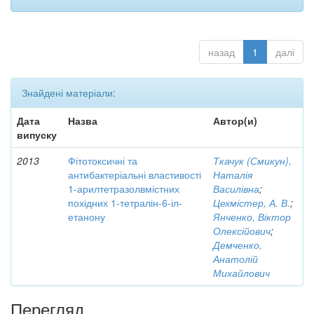
назад
1
далі
Знайдені матеріали:
Дата
Назва
Автор(и)
випуску
2013
Фітотоксичні та
Ткачук (Смикун),
антибактеріальні властивості
Наталія
1-арилтетразолвмістних
Василівна
;
похідних 1-тетралін-6-іл-
Цехмістер, А. В.
;
етанону
Янченко, Віктор
Олексійович
;
Демченко,
Анатолій
Михайлович
Перегляд