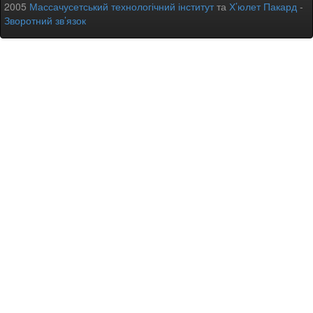
2005
Массачусетський технологічний інститут
та
Х’юлет Пакард
-
Зворотний зв’язок