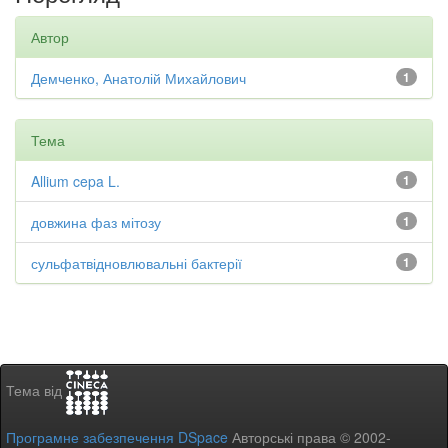
Автор
Демченко, Анатолій Михайлович
1
Тема
Allium cepa L.
1
довжина фаз мітозу
1
сульфатвідновлювальні бактерії
1
Тема від
Програмне забезпечення DSpace
Авторські права © 2002-