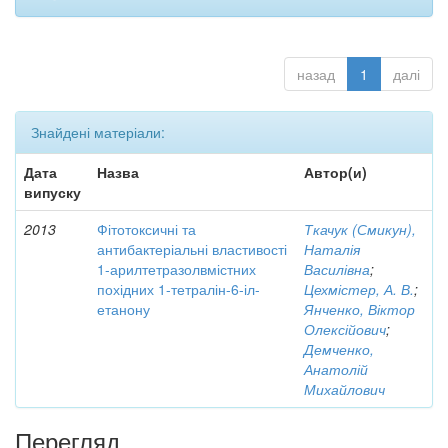
назад
1
далі
Знайдені матеріали:
Дата
Назва
Автор(и)
випуску
2013
Фітотоксичні та
Ткачук (Смикун),
антибактеріальні властивості
Наталія
1-арилтетразолвмістних
Василівна
;
похідних 1-тетралін-6-іл-
Цехмістер, А. В.
;
етанону
Янченко, Віктор
Олексійович
;
Демченко,
Анатолій
Михайлович
Перегляд