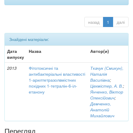
назад
1
далі
Знайдені матеріали:
Дата
Назва
Автор(и)
випуску
2013
Фітотоксичні та
Ткачук (Смикун),
антибактеріальні властивості
Наталія
1-арилтетразолвмістних
Василівна
;
похідних 1-тетралін-6-іл-
Цехмістер, А. В.
;
етанону
Янченко, Віктор
Олексійович
;
Демченко,
Анатолій
Михайлович
Перегляд