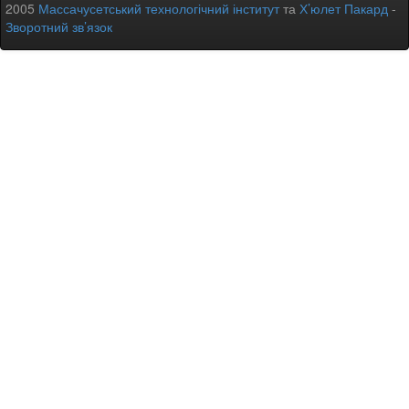
2005
Массачусетський технологічний інститут
та
Х’юлет Пакард
-
Зворотний зв’язок