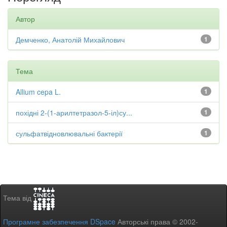
Автор
Демченко, Анатолій Михайлович
1
Тема
Allium cepa L.
1
похідні 2-(1-арилтетразол-5-іл)су...
1
сульфатвідновлювальні бактерії
1
Тема від
Програмне забезпечення DSpace
Авторські права © 2002-