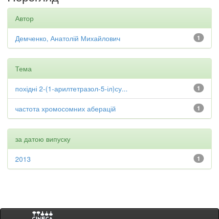
Автор
Демченко, Анатолій Михайлович
1
Тема
похідні 2-(1-арилтетразол-5-іл)су...
1
частота хромосомних аберацій
1
за датою випуску
2013
1