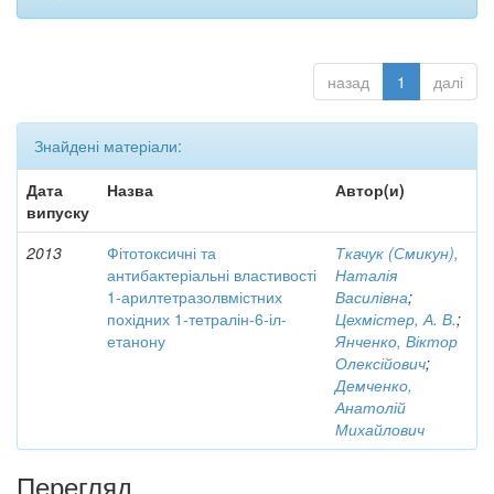
назад
1
далі
Знайдені матеріали:
Дата
Назва
Автор(и)
випуску
2013
Фітотоксичні та
Ткачук (Смикун),
антибактеріальні властивості
Наталія
1-арилтетразолвмістних
Василівна
;
похідних 1-тетралін-6-іл-
Цехмістер, А. В.
;
етанону
Янченко, Віктор
Олексійович
;
Демченко,
Анатолій
Михайлович
Перегляд