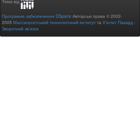
Тема від
Програмне забезпечення DSpace
Авторські права © 2002-
2005
Массачусетський технологічний інститут
та
Х’юлет Пакард
-
Зворотний зв’язок