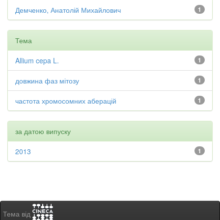
Демченко, Анатолій Михайлович
1
Тема
Allium cepa L.
1
довжина фаз мітозу
1
частота хромосомних аберацій
1
за датою випуску
2013
1
Тема від