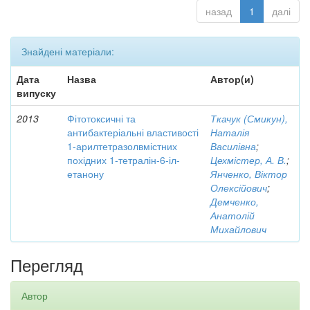
назад
1
далі
Знайдені матеріали:
Дата
Назва
Автор(и)
випуску
2013
Фітотоксичні та
Ткачук (Смикун),
антибактеріальні властивості
Наталія
1-арилтетразолвмістних
Василівна
;
похідних 1-тетралін-6-іл-
Цехмістер, А. В.
;
етанону
Янченко, Віктор
Олексійович
;
Демченко,
Анатолій
Михайлович
Перегляд
Автор