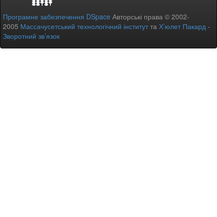
Програмне забезпечення DSpace
Авторські права © 2002-
2005
Массачусетський технологічний інститут
та
Х’юлет Пакард
-
Зворотний зв’язок