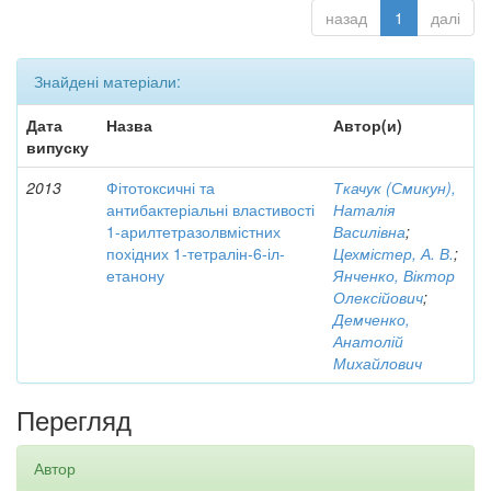
назад
1
далі
Знайдені матеріали:
Дата
Назва
Автор(и)
випуску
2013
Фітотоксичні та
Ткачук (Смикун),
антибактеріальні властивості
Наталія
1-арилтетразолвмістних
Василівна
;
похідних 1-тетралін-6-іл-
Цехмістер, А. В.
;
етанону
Янченко, Віктор
Олексійович
;
Демченко,
Анатолій
Михайлович
Перегляд
Автор