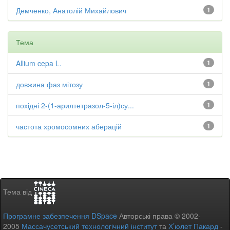
Демченко, Анатолій Михайлович
1
Тема
Allium cepa L.
1
довжина фаз мітозу
1
похідні 2-(1-арилтетразол-5-іл)су...
1
частота хромосомних аберацій
1
Тема від
Програмне забезпечення DSpace
Авторські права © 2002-
2005
Массачусетський технологічний інститут
та
Х’юлет Пакард
-