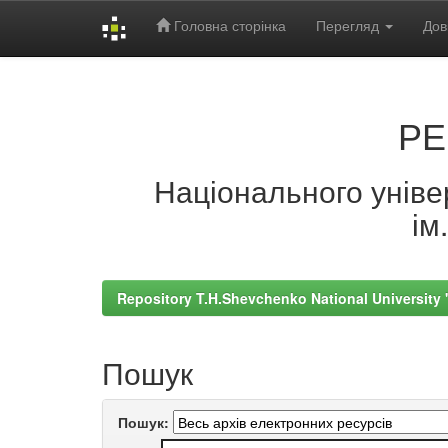
Головна сторінка
Перегляд
Дов
Skip
navigation
РЕ
Національного універ
ім
Repository T.H.Shevchenko National University
Пошук
Пошук: