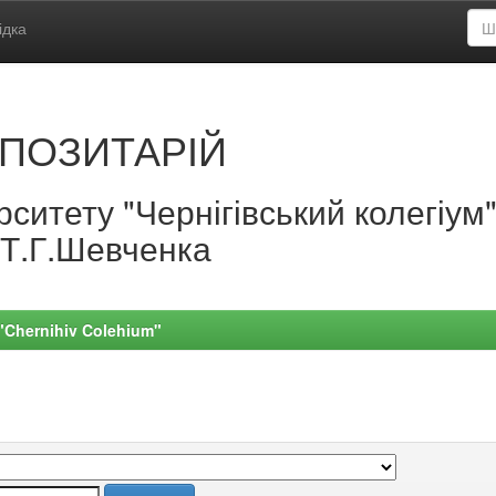
ідка
ПОЗИТАРІЙ
ситету "Чернігівський колегіум
.Т.Г.Шевченка
 "Chernihiv Colehium"