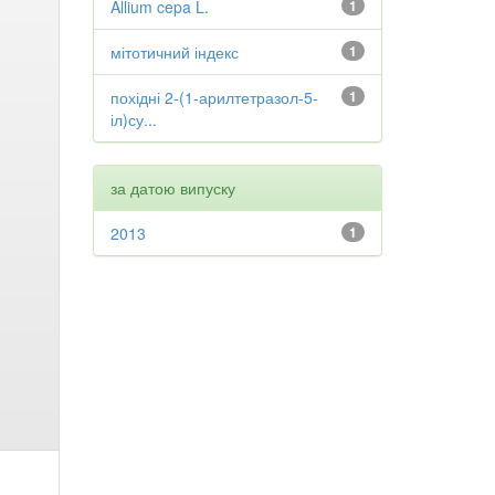
Allium cepa L.
1
мітотичний індекс
1
похідні 2-(1-арилтетразол-5-
1
іл)су...
за датою випуску
2013
1