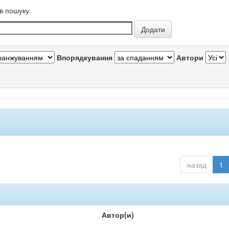
в пошуку.
Впорядкування
Автори
назад
1
Автор(и)