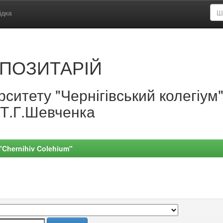
ідка
ПОЗИТАРІЙ
ситету "Чернігівський колегіум
.Т.Г.Шевченка
 "Chernihiv Colehium"