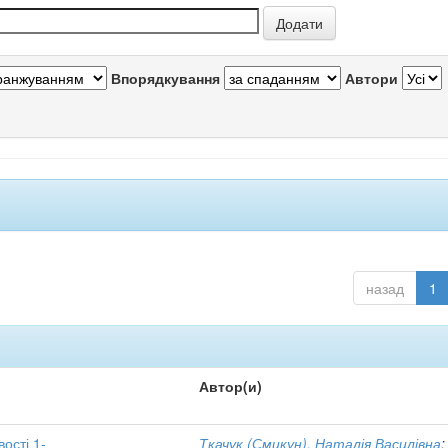
Впорядкування
Автори
назад
1
Автор(и)
вості 1-
Ткачук (Смикун), Наталія Василівна
;