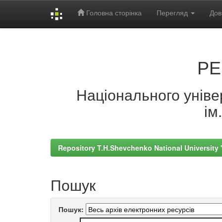
Головна сторінка
Перегляд
Дов
Skip
navigation
РЕ
Національного універ
ім
Repository T.H.Shevchenko National University
Пошук
Пошук: