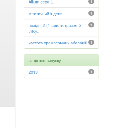
Allium cepa L.
1
мітотичний індекс
1
похідні 2-(1-арилтетразол-5-
1
іл)су...
частота хромосомних аберацій
1
за датою випуску
2013
1