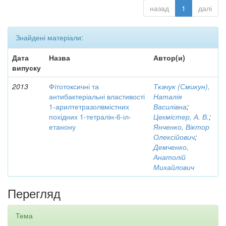
назад
1
далі
Знайдені матеріали:
Дата
Назва
Автор(и)
випуску
2013
Фітотоксичні та
Ткачук (Смикун),
антибактеріальні властивості
Наталія
1-арилтетразолвмістних
Василівна
;
похідних 1-тетралін-6-іл-
Цехмістер, А. В.
;
етанону
Янченко, Віктор
Олексійович
;
Демченко,
Анатолій
Михайлович
Перегляд
Тема