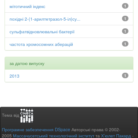
мітотичний індекс
1
похідні 2-(1-арилтетразол-5-іл)су...
1
сульфатвідновлювальні бактерії
1
частота хромосомних аберацій
1
за датою випуску
2013
1
Тема від
Програмне забезпечення DSpace
Авторські права © 2002-
2005
Массачусетський технологічний інститут
та
Х’юлет Пакард
-