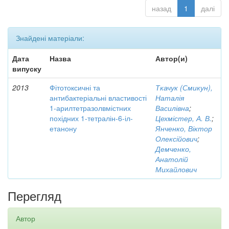
назад
1
далі
Знайдені матеріали:
Дата
Назва
Автор(и)
випуску
2013
Фітотоксичні та
Ткачук (Смикун),
антибактеріальні властивості
Наталія
1-арилтетразолвмістних
Василівна
;
похідних 1-тетралін-6-іл-
Цехмістер, А. В.
;
етанону
Янченко, Віктор
Олексійович
;
Демченко,
Анатолій
Михайлович
Перегляд
Автор