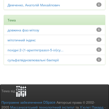
Демченко, Анатолій Михайлович
1
Тема
довжина фаз мітозу
1
мітотичний індекс
1
похідні 2-(1-арилтетразол-5-іл)су...
1
сульфатвідновлювальні бактерії
1
Тема від
Програмне забезпечення DSpace
Авторські права © 2002-
2005
Массачусетський технологічний інститут
та
Х’юлет Пакард
-