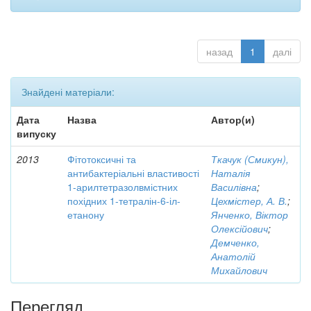
назад
1
далі
Знайдені матеріали:
Дата
Назва
Автор(и)
випуску
2013
Фітотоксичні та
Ткачук (Смикун),
антибактеріальні властивості
Наталія
1-арилтетразолвмістних
Василівна
;
похідних 1-тетралін-6-іл-
Цехмістер, А. В.
;
етанону
Янченко, Віктор
Олексійович
;
Демченко,
Анатолій
Михайлович
Перегляд