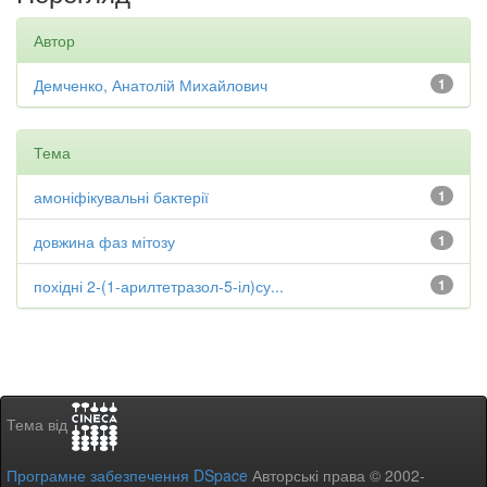
Автор
Демченко, Анатолій Михайлович
1
Тема
амоніфікувальні бактерії
1
довжина фаз мітозу
1
похідні 2-(1-арилтетразол-5-іл)су...
1
Тема від
Програмне забезпечення DSpace
Авторські права © 2002-