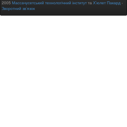
2005
Массачусетський технологічний інститут
та
Х’юлет Пакард
-
Зворотний зв’язок