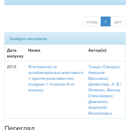
назад
1
далі
Знайдені матеріали:
Дата
Назва
Автор(и)
випуску
2013
Фітотоксичні та
Ткачук (Смикун),
антибактеріальні властивості
Наталія
1-арилтетразолвмістних
Василівна
;
похідних 1-тетралін-6-іл-
Цехмістер, А. В.
;
етанону
Янченко, Віктор
Олексійович
;
Демченко,
Анатолій
Михайлович
Перегляд