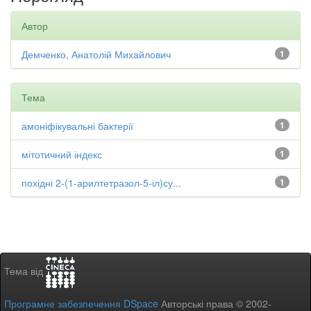
Автор
Демченко, Анатолій Михайлович
1
Тема
амоніфікувальні бактерії
1
мітотичний індекс
1
похідні 2-(1-арилтетразол-5-іл)су...
1
Тема від
Програмне забезпечення DSpace
Авторські права © 2002-