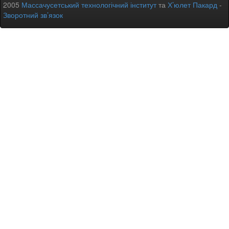
2005
Массачусетський технологічний інститут
та
Х’юлет Пакард
-
Зворотний зв’язок