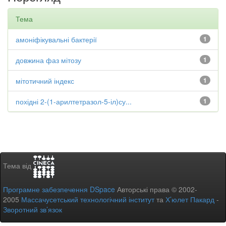
Тема
амоніфікувальні бактерії
1
довжина фаз мітозу
1
мітотичний індекс
1
похідні 2-(1-арилтетразол-5-іл)су...
1
Тема від
Програмне забезпечення DSpace
Авторські права © 2002-
2005
Массачусетський технологічний інститут
та
Х’юлет Пакард
-
Зворотний зв’язок