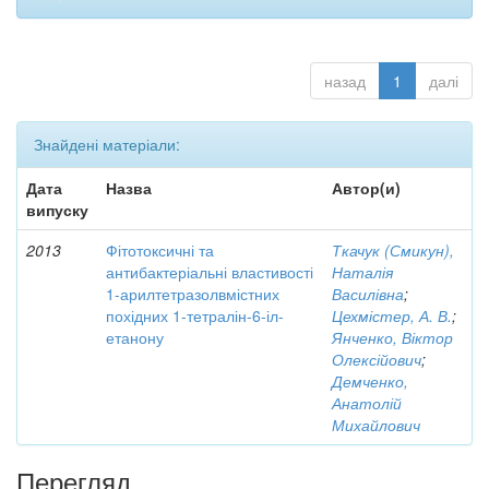
назад
1
далі
Знайдені матеріали:
Дата
Назва
Автор(и)
випуску
2013
Фітотоксичні та
Ткачук (Смикун),
антибактеріальні властивості
Наталія
1-арилтетразолвмістних
Василівна
;
похідних 1-тетралін-6-іл-
Цехмістер, А. В.
;
етанону
Янченко, Віктор
Олексійович
;
Демченко,
Анатолій
Михайлович
Перегляд