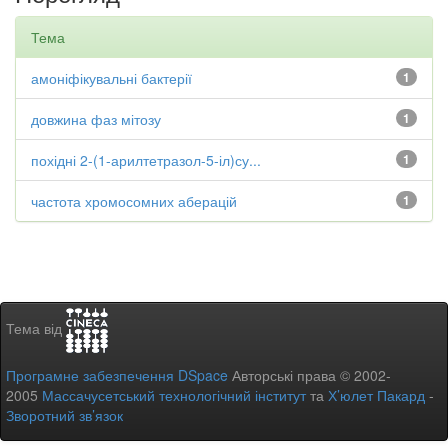
Тема
амоніфікувальні бактерії
1
довжина фаз мітозу
1
похідні 2-(1-арилтетразол-5-іл)су...
1
частота хромосомних аберацій
1
Тема від
Програмне забезпечення DSpace
Авторські права © 2002-
2005
Массачусетський технологічний інститут
та
Х’юлет Пакард
-
Зворотний зв’язок