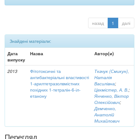
назад
1
далі
Знайдені матеріали:
Дата
Назва
Автор(и)
випуску
2013
Фітотоксичні та
Ткачук (Смикун),
антибактеріальні властивості
Наталія
1-арилтетразолвмістних
Василівна
;
похідних 1-тетралін-6-іл-
Цехмістер, А. В.
;
етанону
Янченко, Віктор
Олексійович
;
Демченко,
Анатолій
Михайлович
Перегляд